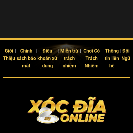
Giới
|
Chính
|
Điều
|
Miễn trừ
|
Chơi Có
|
Thông
|
Đội
Thiệu
sách bảo
khoản xử
trách
Trách
tin liên
Ngũ
mật
dụng
nhiệm
Nhiệm
hệ