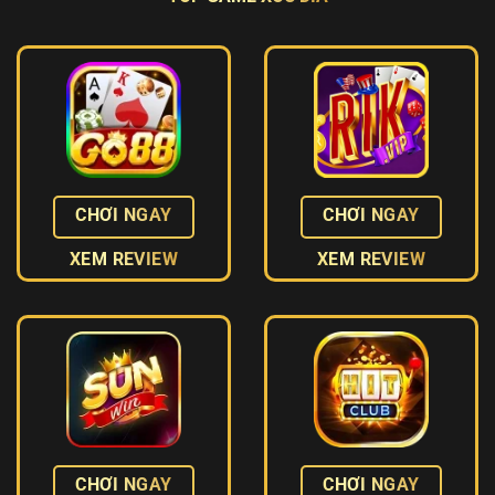
CHƠI NGAY
CHƠI NGAY
XEM REVIEW
XEM REVIEW
CHƠI NGAY
CHƠI NGAY