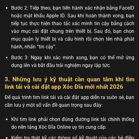
Bước 2: Tiếp theo, bạn tiến hành xác nhận bằng FacelD
hoặc mật khẩu Apple ID. Sau khi hoàn thành xong, bạn
tiếp tục thực hiện thao tác xác minh tin cậy bằng cách
vào mục cài đặt chung trên thiết bị. Sau đó, bạn chọn
mục quản lý thiết bị và cấu hình rồi chọn tên nhà phát
hành, nhấn “tin cậy”.
Bước 3: Ngay khi xác minh xong, bạn có thể mở ứng
dụng lên và bắt đầu trải nghiệm ngay lập tức.
3. Những lưu ý kỹ thuật cần quan tâm khi tìm
link tải và cài đặt app Xóc Đĩa mới nhất 2026
Để quá trình tìm link tải và cài đặt app diễn ra suôn sẻ, bạn
cần lưu ý một số vấn đề quan trọng sau đây:
Khi tìm link phải chọn đúng đường link tải chính thống
do nền tảng Xóc Đĩa Online uy tín cung cấp.
Kiểm tra thật kỹ các thông số kỹ thuật của các hệ điều