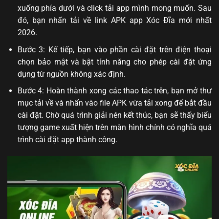
xuống phía dưới và click tải app mình mong muốn. Sau
đó, bạn nhấn tải về link APK app Xóc Đĩa mới nhất
2026.
Bước 3: Kế tiếp, bạn vào phần cài đặt trên điện thoại
chọn bảo mật và bật tính năng cho phép cài đặt ứng
dụng từ nguồn không xác định.
Bước 4: Hoàn thành xong các thao tác trên, bạn mở thư
mục tải về và nhấn vào file APK vừa tải xong để bắt đầu
cài đặt. Chờ quá trình giải nén kết thúc, bạn sẽ thấy biểu
tượng game xuất hiện trên màn hình chính có nghĩa quá
trình cài đặt app thành công.