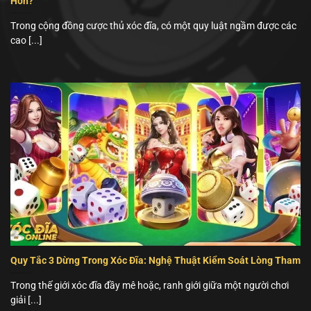
Hơn?
Trong cộng đồng cược thủ xóc đĩa, có một quy luật ngầm được các
cao [...]
Quy Tắc 3 Dừng Trong Xóc Đĩa: Nghệ Thuật Kiểm Soát Lòng Tham
Trong thế giới xóc đĩa đầy mê hoặc, ranh giới giữa một người chơi
giải [...]