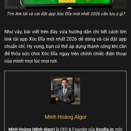
Tìm link tải và cài đặt app Xóc Đĩa mới nhất 2026 cần lưu ý gì?
Như vậy, bài viết trên đây vừa hướng dẫn chi tiết cách tìm
link tải app Xóc Đĩa mới nhất 2026 dễ dàng và cài đặt app
chuẩn chỉ. Hy vọng, bạn có thể áp dụng thành công khi cần
để thỏa sức chơi Xóc Đĩa ngay trên chính chiếc điện thoại
của mình mọi lúc mọi nơi.
Minh Hoàng Algor
Minh Hoàng (Minh Algor)
là CEO & Founder của
Xocdia.in
, một