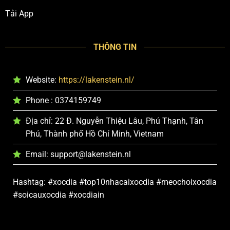
Tải App
THÔNG TIN
Website:
https://lakenstein.nl/
Phone : 0374159749
Địa chỉ: 22 Đ. Nguyễn Thiệu Lâu, Phú Thạnh, Tân
Phú, Thành phố Hồ Chí Minh, Vietnam
Email:
support@lakenstein.nl
Hashtag: #xocdia #top10nhacaixocdia #meochoixocdia
#soicauxocdia #xocdiain