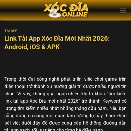
Bỏ
qua
nội
dung
TẢI APP
Link Tải App Xóc Đĩa Mới Nhất 2026:
Android, iOS & APK
Trong thời đại công nghệ phát triển, việc chơi game trên
điện thoại trở thành xu hướng giải trí được nhiều người tin
chọn. Vì vậy, không quá ngạc nhiên khi từ khóa “tìm kiếm
link tải app Xóc Đĩa mới nhất 2026” trở thành Keyword có
lượng tìm kiếm nhiều nhất những tháng đầu năm. Nếu bạn
cũng đang có cùng mối quan tâm tương tự hãy tham khảo
bài viết dưới đây để được cung cấp hệ thống đường dẫn
tải app sạch, tối ưu riêng cho từng hệ điều hành.