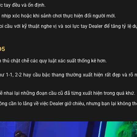
ực tay đều và ổn định.
 nhịp xóc hoặc khi sảnh chơi thực hiện đổi người mới.
oi cầu với kỹ thuật nghe vị và soi lực tay Dealer để tăng tỷ lệ 
D5
 thủ chặt chẽ các quy luật xác suất thống kê hơn.
 1-1, 2-2 hay cầu bậc thang thường xuất hiện rất đẹp và rõ n
 sẽ nhai lại những đoạn cầu cũ đã từng xuất hiện trong quá khứ.
g cần lo lắng về việc Dealer giở chiêu, nhưng bạn lại không t