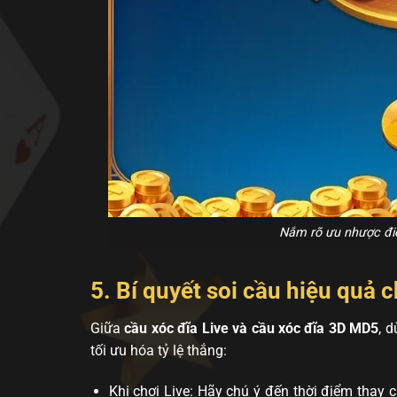
Nắm rõ ưu nhược đi
5. Bí quyết soi cầu hiệu quả c
Giữa
cầu xóc đĩa Live và cầu xóc đĩa 3D MD5
, 
tối ưu hóa tỷ lệ thắng:
Khi chơi Live: Hãy chú ý đến thời điểm thay 