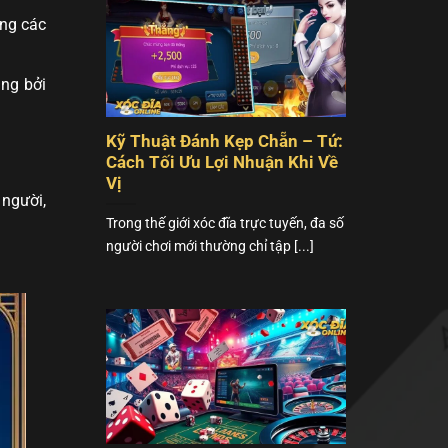
ụng các
ãng bởi
Kỹ Thuật Đánh Kẹp Chẵn – Tứ:
Cách Tối Ưu Lợi Nhuận Khi Về
Vị
người,
Trong thế giới xóc đĩa trực tuyến, đa số
người chơi mới thường chỉ tập [...]