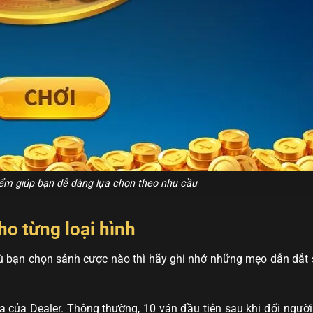
ểm giúp bạn dễ dàng lựa chọn theo nhu cầu
ho từng loại hình
dù bạn chọn sảnh cược nào thì hãy ghi nhớ những mẹo dẫn dắt
ca của Dealer. Thông thường, 10 ván đầu tiên sau khi đổi người