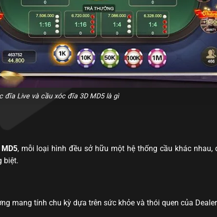
c đĩa Live và cầu xóc đĩa 3D MD5 là gì
D MD5
, mỗi loại hình đều sở hữu một hệ thống cầu khác nhau, 
 biệt.
ờng mang tính chu kỳ dựa trên sức khỏe và thói quen của Dealer