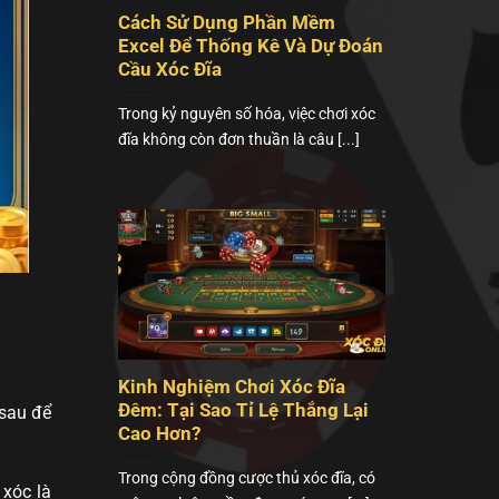
Cách Sử Dụng Phần Mềm
Excel Để Thống Kê Và Dự Đoán
Cầu Xóc Đĩa
Trong kỷ nguyên số hóa, việc chơi xóc
đĩa không còn đơn thuần là câu [...]
Kinh Nghiệm Chơi Xóc Đĩa
Đêm: Tại Sao Tỉ Lệ Thắng Lại
 sau để
Cao Hơn?
Trong cộng đồng cược thủ xóc đĩa, có
 xóc là