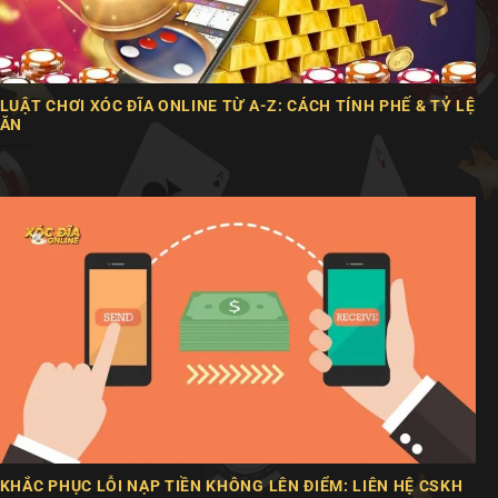
LUẬT CHƠI XÓC ĐĨA ONLINE TỪ A-Z: CÁCH TÍNH PHẾ & TỶ LỆ
ĂN
KHẮC PHỤC LỖI NẠP TIỀN KHÔNG LÊN ĐIỂM: LIÊN HỆ CSKH