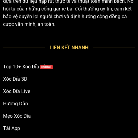
dựa trên dữ liệu nạp rút thực tế và thuật toán minh bạch. Nơi
hội tụ của những cổng game bài đổi thưởng uy tín, cam kết
bảo vệ quyền lợi người chơi và định hướng cộng đồng cá
cược văn minh, an toàn.
LIÊN KẾT NHANH
Top 10+ Xóc Đĩa
Xóc Đĩa 3D
Xóc Đĩa Live
Hướng Dẫn
Mẹo Xóc Đĩa
Tải App