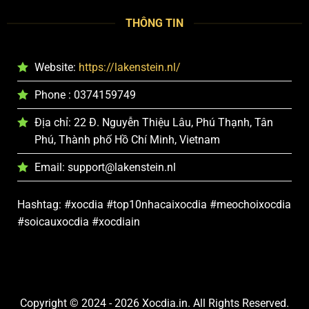
THÔNG TIN
Website:
https://lakenstein.nl/
Phone : 0374159749
Địa chỉ: 22 Đ. Nguyễn Thiệu Lâu, Phú Thạnh, Tân
Phú, Thành phố Hồ Chí Minh, Vietnam
Email:
support@lakenstein.nl
Hashtag: #xocdia #top10nhacaixocdia #meochoixocdia
#soicauxocdia #xocdiain
Copyright © 2024 - 2026 Xocdia.in. All Rights Reserved.