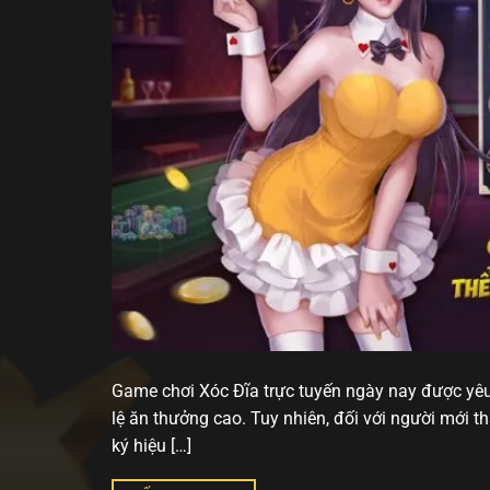
Game chơi Xóc Đĩa trực tuyến ngày nay được yêu 
lệ ăn thưởng cao. Tuy nhiên, đối với người mới 
ký hiệu […]