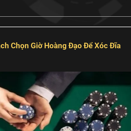
ch Chọn Giờ Hoàng Đạo Để Xóc Đĩa