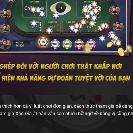
thích hơn cả vì luật chơi đơn giản, cách thức tham gia dễ dàng
tham gia Xóc Đĩa ắt hẳn vẫn còn nhiều bỡ ngỡ về bảng vị cũng n