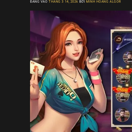
ĐĂNG VÀO
THÁNG 3 14, 2026
BỞI
MINH HOÀNG ALGOR