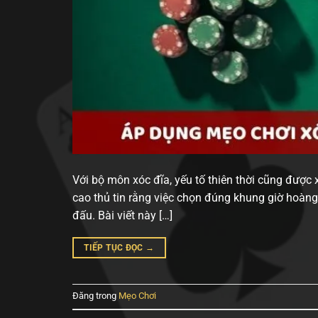
Với bộ môn xóc đĩa, yếu tố thiên thời cũng được
cao thủ tin rằng việc chọn đúng khung giờ hoàn
đấu. Bài viết này […]
TIẾP TỤC ĐỌC
→
Đăng trong
Mẹo Chơi