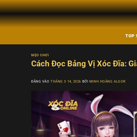
Bỏ
qua
nội
dung
TOP 
MẸO CHƠI
Cách Đọc Bảng Vị Xóc Đĩa: G
ĐĂNG VÀO
THÁNG 3 14, 2026
BỞI
MINH HOÀNG ALGOR