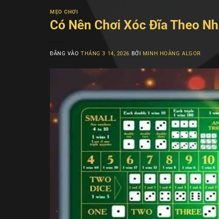
MẸO CHƠI
Có Nên Chơi Xóc Đĩa Theo N
ĐĂNG VÀO
THÁNG 3 14, 2026
BỞI
MINH HOÀNG ALGOR