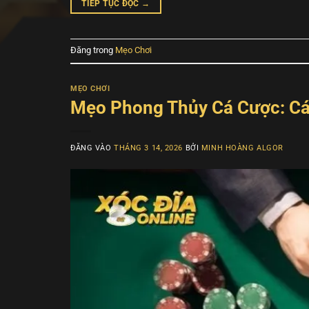
TIẾP TỤC ĐỌC
→
Đăng trong
Mẹo Chơi
MẸO CHƠI
Mẹo Phong Thủy Cá Cược: Cá
ĐĂNG VÀO
THÁNG 3 14, 2026
BỞI
MINH HOÀNG ALGOR