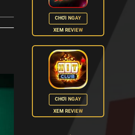
CHƠI NGAY
XEM REVIEW
CHƠI NGAY
XEM REVIEW