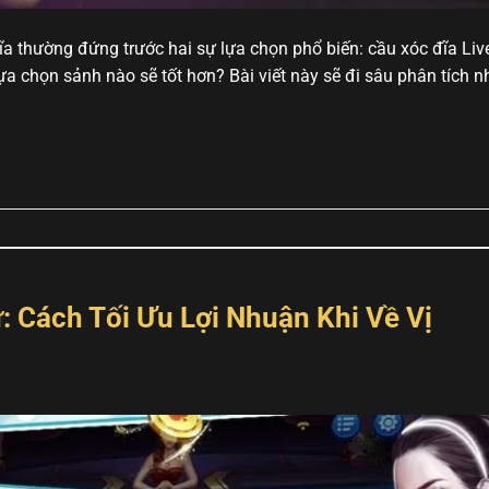
c đĩa thường đứng trước hai sự lựa chọn phổ biến: cầu xóc đĩa Liv
a chọn sảnh nào sẽ tốt hơn? Bài viết này sẽ đi sâu phân tích 
: Cách Tối Ưu Lợi Nhuận Khi Về Vị