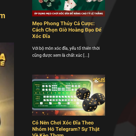
ơm
Mẹo Phong Thủy Cá Cược:
Cách Chọn Giờ Hoàng Đạo Để
Xóc Đĩa
Với bộ môn xóc đĩa, yếu tố thiên thời
cũng được xem là chất xúc [...]
Có Nên Chơi Xóc Đĩa Theo
Nhóm Hô Telegram? Sự Thật
Về Kèo Thơm