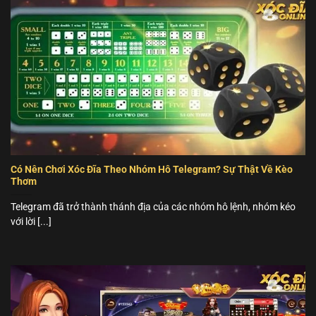
Có Nên Chơi Xóc Đĩa Theo Nhóm Hô Telegram? Sự Thật Về Kèo
Thơm
Telegram đã trở thành thánh địa của các nhóm hô lệnh, nhóm kéo
với lời [...]