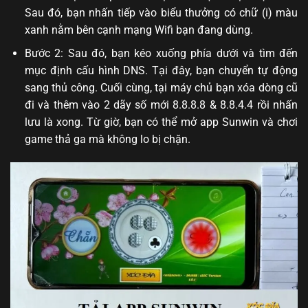
Sau đó, bạn nhấn tiếp vào biểu thưởng có chữ (i) màu
xanh nằm bên cạnh mạng Wifi bạn đang dùng.
Bước 2: Sau đó, bạn kéo xuống phía dưới và tìm đến
mục định cấu hình DNS. Tại đây, bạn chuyển tự động
sang thủ công. Cuối cùng, tại máy chủ bạn xóa dòng cũ
đi và thêm vào 2 dãy số mới 8.8.8.8 & 8.8.4.4 rồi nhấn
lưu là xong. Từ giờ, bạn có thể mở app Sunwin và chơi
game thả ga mà không lo bị chặn.