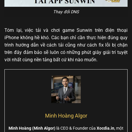
Thay đổi DNS
Tóm lại, việc tải và chơi game Sunwin trên điện thoại
iPhone không hề khó. Các bạn chỉ cần thực hiện đúng quy
trình hướng dẫn về cách tải cũng như cách fix lỗi bị chặn
trên đây đảm bảo sẽ luôn có những phút giây giải trí tuyệt
vời nhất cùng nền tảng bất cứ khi nào muốn.
Minh Hoàng Algor
Minh Hoàng (Minh Algor)
là CEO & Founder của
Xocdia.in
, một