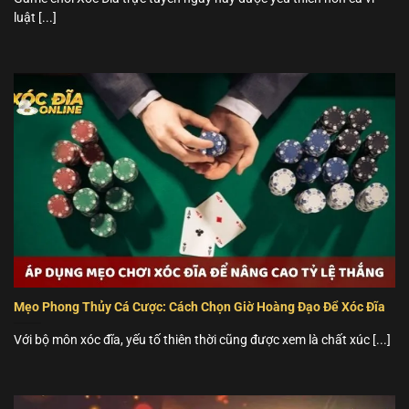
luật [...]
Mẹo Phong Thủy Cá Cược: Cách Chọn Giờ Hoàng Đạo Để Xóc Đĩa
Với bộ môn xóc đĩa, yếu tố thiên thời cũng được xem là chất xúc [...]