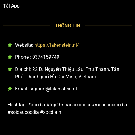
Tải App
THÔNG TIN
Website:
https://lakenstein.nl/
Phone : 0374159749
Địa chỉ: 22 Đ. Nguyễn Thiệu Lâu, Phú Thạnh, Tân
Phú, Thành phố Hồ Chí Minh, Vietnam
Email:
support@lakenstein.nl
Hashtag: #xocdia #top10nhacaixocdia #meochoixocdia
#soicauxocdia #xocdiain