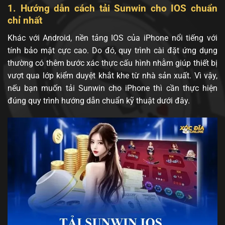
1. Hướng dẫn cách tải Sunwin cho IOS chuẩn
chỉ nhất
Khác với Android, nền tảng IOS của iPhone nổi tiếng với
tính bảo mật cực cao. Do đó, quy trình cài đặt ứng dụng
thường có thêm bước xác thực cấu hình nhằm giúp thiết bị
vượt qua lớp kiểm duyệt khắt khe từ nhà sản xuất. Vì vậy,
nếu bạn muốn tải Sunwin cho iPhone thì cần thực hiện
đúng quy trình hướng dẫn chuẩn kỹ thuật dưới đây.