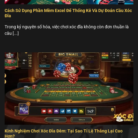
Cách Sử Dụng Phần Mềm Excel Để Thống Kê Và Dự Đoán Cầu Xóc
Đĩa
Trong kỷ nguyên số hóa, việc chơi xóc đĩa không còn đơn thuần là
câu [...]
Kinh Nghiệm Chơi Xóc Đĩa Đêm: Tại Sao Tỉ Lệ Thắng Lại Cao
Hơn?