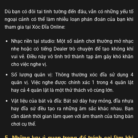
Dù bạn có đôi tai tinh tường đến đâu, vẫn có những yếu tố
ngoại cảnh có thể làm nhiễu loạn phán đoán của bạn khi
tham gia tại Xóc Đĩa Online:
Nhạc nền tại studio: Một số sảnh chơi thường mở nhạc
nhẹ hoặc có tiếng Dealer trò chuyện để tạo không khí
vui vẻ. Điều này vô tình trở thành tạp âm gây khó khăn
cho việc nghe vị.
Số lượng quân vị: Thông thường xóc đĩa sử dụng 4
quân vị. Việc nghe được chính xác 1 trong 4 quân lật
hay cả 4 quân lật là một thử thách vô cùng lớn.
Vật liệu của bát và đĩa: Bát sứ dày hay mỏng, đĩa nhựa
hay đĩa sứ đều tạo ra những âm sắc khác nhau. Bạn
cần dành thời gian làm quen với âm thanh của từng bàn
chơi cụ thể.
5. Những lưu ý quan trọng để tránh sai lầm khi