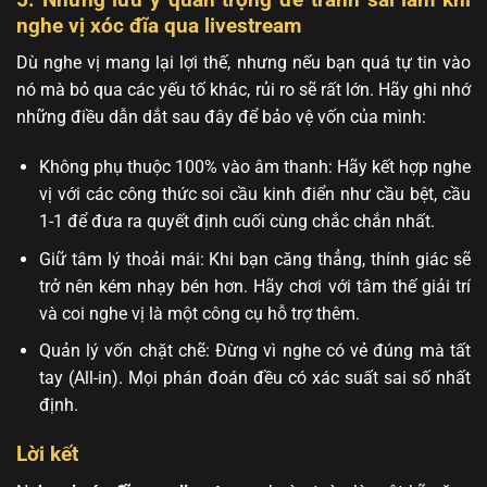
nghe vị xóc đĩa qua livestream
Dù nghe vị mang lại lợi thế, nhưng nếu bạn quá tự tin vào
nó mà bỏ qua các yếu tố khác, rủi ro sẽ rất lớn. Hãy ghi nhớ
những điều dẫn dắt sau đây để bảo vệ vốn của mình:
Không phụ thuộc 100% vào âm thanh: Hãy kết hợp nghe
vị với các công thức soi cầu kinh điển như cầu bệt, cầu
1-1 để đưa ra quyết định cuối cùng chắc chắn nhất.
Giữ tâm lý thoải mái: Khi bạn căng thẳng, thính giác sẽ
trở nên kém nhạy bén hơn. Hãy chơi với tâm thế giải trí
và coi nghe vị là một công cụ hỗ trợ thêm.
Quản lý vốn chặt chẽ: Đừng vì nghe có vẻ đúng mà tất
tay (All-in). Mọi phán đoán đều có xác suất sai số nhất
định.
Lời kết