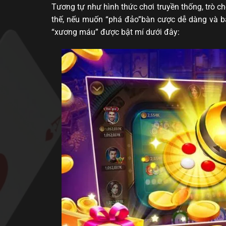
Tương tự như hình thức chơi truyền thống, trò ch
thế, nếu muốn “phá đảo”bàn cược dễ dàng và b
“xương máu” được bật mí dưới đây: