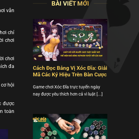
BÀI VIẾT MỚI
hơi vẫn
hơi chỉ
ời chơi
ời chơi
hích đa
Cách Đọc Bảng Vị Xóc Đĩa: Giải
Mã Các Ký Hiệu Trên Bàn Cược
 cơ hội
Game chơi Xóc Đĩa trực tuyến ngày
nay được yêu thích hơn cả vì luật [...]
c được
an toàn