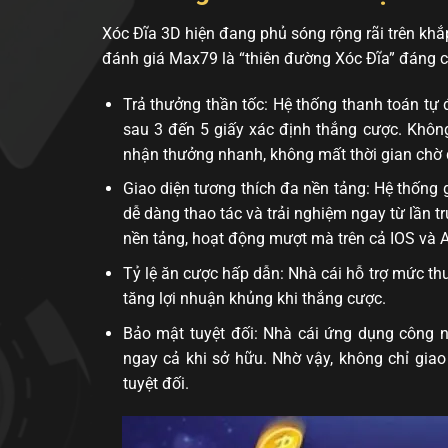
Xóc Đĩa 3D hiện đang phủ sóng rộng rãi trên khắp
đánh giá Max79 là “thiên đường Xóc Đĩa” đáng c
Trả thưởng thần tốc: Hệ thống thanh toán tự 
sau 3 đến 5 giấy xác định thắng cược. Không 
nhận thưởng nhanh, không mất thời gian chờ 
Giao diện tương thích đa nền tảng: Hệ thống g
dễ dàng thao tác và trải nghiệm ngay từ lần tru
nền tảng, hoạt động mượt mà trên cả IOS và A
Tỷ lệ ăn cược hấp dẫn: Nhà cái hỗ trợ mức th
tăng lợi nhuận khủng khi thắng cược.
Bảo mật tuyệt đối: Nhà cái ứng dụng công 
ngay cả khi sở hữu. Nhờ vậy, không chỉ gia
tuyệt đối.