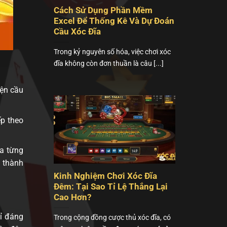
Cách Sử Dụng Phần Mềm
Excel Để Thống Kê Và Dự Đoán
Cầu Xóc Đĩa
Trong kỷ nguyên số hóa, việc chơi xóc
đĩa không còn đơn thuần là câu [...]
iện cầu
ếp theo
ra từng
g thành
Kinh Nghiệm Chơi Xóc Đĩa
Đêm: Tại Sao Tỉ Lệ Thắng Lại
Cao Hơn?
hỉ đáng
Trong cộng đồng cược thủ xóc đĩa, có