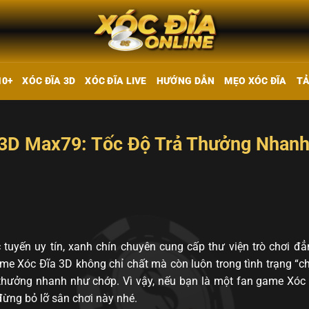
10+
XÓC ĐĨA 3D
XÓC ĐĨA LIVE
HƯỚNG DẪN
MẸO XÓC ĐĨA
TẢ
 3D Max79: Tốc Độ Trả Thưởng Nhan
c tuyến uy tín, xanh chín chuyên cung cấp thư viện trò chơi đ
ame Xóc Đĩa 3D không chỉ chất mà còn luôn trong tình trạng “c
 thưởng nhanh như chớp. Vì vậy, nếu bạn là một fan game Xóc
đừng bỏ lỡ sân chơi này nhé.