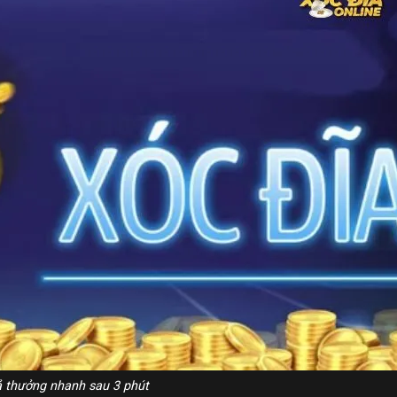
ả thưởng nhanh sau 3 phút