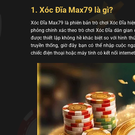
1. Xóc Đĩa Max79 là gì?
Xóc Đĩa Max79 là phiên bản trò chơi Xóc Đĩa hiện
phỏng chính xác theo trò chơi Xóc Đĩa dân gian q
được thiết lập không hề khác biệt so với hình th
truyền thống, giờ đây bạn có thể nhập cuộc nga
chiếc điện thoại hoặc máy tính có kết nối interne