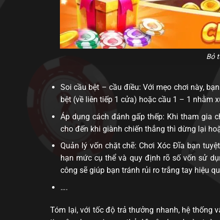
Bỏ 
Soi cầu bệt – cầu điều: Với mẹo chơi này, bạn
bệt (về liên tiếp 1 cửa) hoặc cầu 1 – 1 nhằm 
Áp dụng cách đánh gấp thếp: Khi tham gia c
cho đến khi giành chiến thắng thì dừng lại h
Quản lý vốn chặt chẽ: Chơi Xóc Đĩa bạn tuyệt
hạn mức cụ thể và quy định rõ số vốn sử dụ
công sẽ giúp bạn tránh rủi ro trắng tay hiệu qu
….
Tóm lại, với tốc độ trả thưởng nhanh, hệ thống