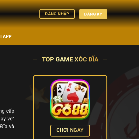
ĐĂNG NHẬP
ĐĂNG KÝ
I APP
TOP GAME XÓC DĨA
h
ẳng cấp
háy vé”
 Đĩa và
CHƠI NGAY