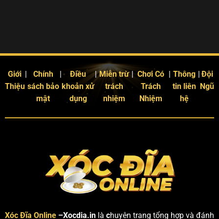
Giới
|
Chính
|
Điều
|
Miễn trừ
|
Chơi Có
|
Thông
|
Đội
Thiệu
sách bảo
khoản xử
trách
Trách
tin liên
Ngũ
mật
dụng
nhiệm
Nhiệm
hệ
Xóc Đĩa Online
–Xocdia.in
là
c
huyên trang tổng hợp và đánh