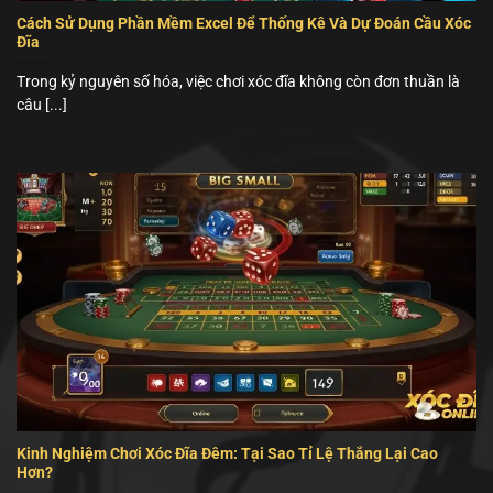
Cách Sử Dụng Phần Mềm Excel Để Thống Kê Và Dự Đoán Cầu Xóc
Đĩa
Trong kỷ nguyên số hóa, việc chơi xóc đĩa không còn đơn thuần là
câu [...]
Kinh Nghiệm Chơi Xóc Đĩa Đêm: Tại Sao Tỉ Lệ Thắng Lại Cao
Hơn?