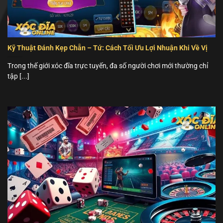
Kỹ Thuật Đánh Kẹp Chẵn – Tứ: Cách Tối Ưu Lợi Nhuận Khi Về Vị
Trong thế giới xóc đĩa trực tuyến, đa số người chơi mới thường chỉ
tập [...]