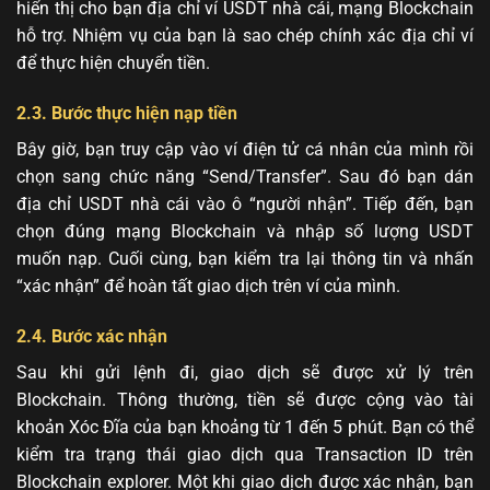
hiển thị cho bạn địa chỉ ví USDT nhà cái, mạng Blockchain
hỗ trợ. Nhiệm vụ của bạn là sao chép chính xác địa chỉ ví
để thực hiện chuyển tiền.
2.3. Bước thực hiện nạp tiền
Bây giờ, bạn truy cập vào ví điện tử cá nhân của mình rồi
chọn sang chức năng “Send/Transfer”. Sau đó bạn dán
địa chỉ USDT nhà cái vào ô “người nhận”. Tiếp đến, bạn
chọn đúng mạng Blockchain và nhập số lượng USDT
muốn nạp. Cuối cùng, bạn kiểm tra lại thông tin và nhấn
“xác nhận” để hoàn tất giao dịch trên ví của mình.
2.4. Bước xác nhận
Sau khi gửi lệnh đi, giao dịch sẽ được xử lý trên
Blockchain. Thông thường, tiền sẽ được cộng vào tài
khoản Xóc Đĩa của bạn khoảng từ 1 đến 5 phút. Bạn có thể
kiểm tra trạng thái giao dịch qua Transaction ID trên
Blockchain explorer. Một khi giao dịch được xác nhận, bạn