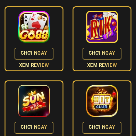
CHƠI NGAY
CHƠI NGAY
XEM REVIEW
XEM REVIEW
CHƠI NGAY
CHƠI NGAY