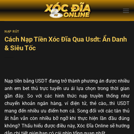
Bỏ
qua
nội
dung
NẠP RÚT
Cách Nạp Tiền Xóc Đĩa Qua Usdt: Ẩn Danh
& Siêu Tốc
Nạp tiền bằng USDT đang trở thành phương án được nhiều
anh em bet thủ trực tuyến ưu ái lựa chọn trong thời gian
gần đây. So với các hình thức nạp truyền thống như
chuyển khoản ngân hàng, ví điện tử, thẻ cào,..thì USDT
mang đến nhiều ưu điểm hơn cả. Song đối với các tân thủ
ắt hẳn vẫn còn nhiều bỡ ngỡ khi thực hiện lần đầu đúng
không? Thấu hiểu được điều này, Xóc Đĩa Online sẽ hướng
dẫn chi tiết giúp bạn có cái nhìn tổng quan nhất.