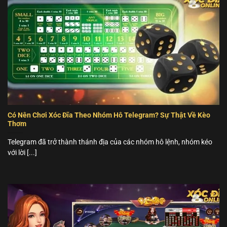
Có Nên Chơi Xóc Đĩa Theo Nhóm Hô Telegram? Sự Thật Về Kèo
Thơm
Telegram đã trở thành thánh địa của các nhóm hô lệnh, nhóm kéo
với lời [...]